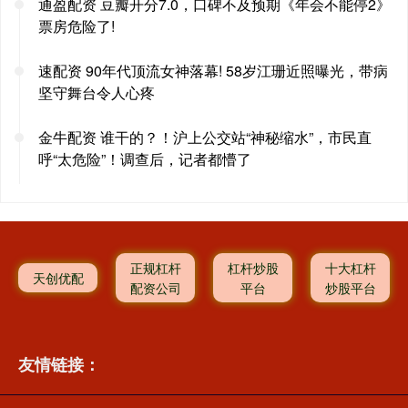
通盈配资 豆瓣开分7.0，口碑不及预期《年会不能停2》
票房危险了!
速配资 90年代顶流女神落幕! 58岁江珊近照曝光，带病
坚守舞台令人心疼
金牛配资 谁干的？！沪上公交站“神秘缩水”，市民直
呼“太危险”！调查后，记者都懵了
正规杠杆
杠杆炒股
十大杠杆
天创优配
配资公司
平台
炒股平台
友情链接：