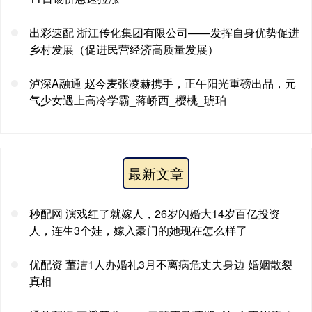
出彩速配 浙江传化集团有限公司——发挥自身优势促进
乡村发展（促进民营经济高质量发展）
泸深A融通 赵今麦张凌赫携手，正午阳光重磅出品，元
气少女遇上高冷学霸_蒋峤西_樱桃_琥珀
最新文章
秒配网 演戏红了就嫁人，26岁闪婚大14岁百亿投资
人，连生3个娃，嫁入豪门的她现在怎么样了
优配资 董洁1人办婚礼3月不离病危丈夫身边 婚姻散裂
真相