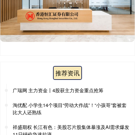
推荐资讯
广瑞网 主力资金丨4股获主力资金重点抢筹
淘优配 小学生14个项目“劳动大作战”！“小孩哥”套被套
比大人还熟练
祥盛期权 长江有色：美股芯片股集体暴涨及AI需求爆发
11日锡价急速拉涨